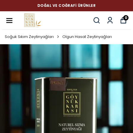
DOĞAL VE COĞRAFI ÜRÜNLER
0
Soğuk Sıkım Zeytinyağları
Olgun Hasat Zeytinyağları