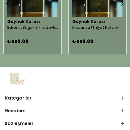
Göynük Karası
Göynük Karası
Edremit Soğuk Sıkım Zeytinyağları 1 LT.
Mudanya (Trilye) Naturel Sızma Soğuk Sıkım Zeytinyağı 1 LT.
₺ 650.00
₺ 550.00
Kategoriler
Hesabım
Sözleşmeler