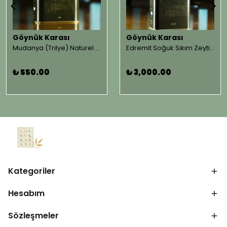
Göynük Karası
Göynük Karası
Mudanya (Trilye) Naturel Sızma Soğuk Sıkım Zeytinyağı 1 LT.
Edremit Soğuk Sıkım Zeytinyağları 5 LT.
₺ 550.00
₺ 3,000.00
Kategoriler
Hesabım
Sözleşmeler